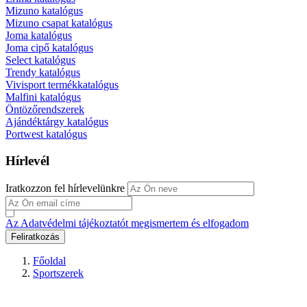
Mizuno katalógus
Mizuno csapat katalógus
Joma katalógus
Joma cipő katalógus
Select katalógus
Trendy katalógus
Vivisport termékkatalógus
Malfini katalógus
Öntözőrendszerek
Ajándéktárgy katalógus
Portwest katalógus
Hírlevél
Iratkozzon fel hírlevelünkre
Az Adatvédelmi tájékoztatót megismertem és elfogadom
Főoldal
Sportszerek