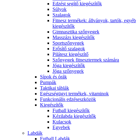
Edzést segítő kiegészítők
Súlyok
Szalagok
Fitnesz termékek: állványok, tartók, egyéb
kiegészítők
Gimnasztika szőnyegek
Masszázs kiegészítők
Sportszőnyegek
Erősítő szalagok
Pilátesz kiegészítő
Szőnyegek fitnesztermek számára
Jóga kiegészítők
Jóga szőnyegek
Sípok és órák
Pumpák
Taktikai táblák
Egészségügyi termékek, vitaminok
Funkcionális edzéseszközök
Kiegészítők
Futball kiegészítők
Kézilabda kiegészítők
Kulacsok
Egyebek
Labdák
Futball Labdák