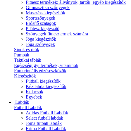
Fitnesz termékek: állványok, tartók, egyéb kiegészítők
Gimnasztika szőnyegek
Masszázs kiegészítők
Sportszőnyegek
Erősítő szalagok
Pilátesz kiegészítő
Szőnyegek fitnesztermek számára
Jóga kiegészítők
Jóga szőnyegek
Sípok és órák
Pumpák
Taktikai táblák
Egészségügyi termékek, vitaminok
Funkcionális edzéseszközök
Kiegészítők
Futball kiegészítők
Kézilabda kiegészítők
Kulacsok
Egyebek
Labdák
Futball Labdák
Adidas Futball Labdák
Select futball labdák
Joma futball labdák
Erima Futball Labdák