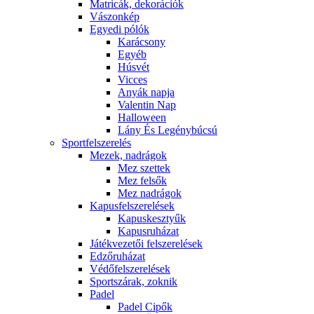
Matricák, dekorációk
Vászonkép
Egyedi pólók
Karácsony
Egyéb
Húsvét
Vicces
Anyák napja
Valentin Nap
Halloween
Lány És Legénybúcsú
Sportfelszerelés
Mezek, nadrágok
Mez szettek
Mez felsők
Mez nadrágok
Kapusfelszerelések
Kapuskesztyűk
Kapusruházat
Játékvezetői felszerelések
Edzőruházat
Védőfelszerelések
Sportszárak, zoknik
Padel
Padel Cipők