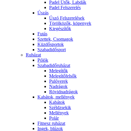
Padel Ütők, Labdák
Padel Felszerelés
Úszás
Úszó Felszerelések
Törölközők, köpenyek
Kiegészítők
Futás
Szettek, Csomagok
Küzdősportok
Szabadidősport
Ruházat
Pólók
Szabadidőruházat
Melegítők
Melegítőfelsők
Pulóverek
Nadrágok
Rövidnadrágok
Kabátok, mellények
Kabátok
Széldzsekik
Mellények
Polár
Fitnesz ruházat
Ingek, blúzok