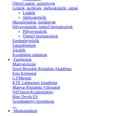
Öltöző padok, szekrények
Lelátók, kerítések, játékoskijárók, sátrak
Lelátók
Játékoskijárók
Masszőrpadok, hordágyak
Pályavonalzók, öntöző berendezések
Pályavonalzók
Öntöző berendezések
Eredményjelzők
Takarítógépek
Zászlók
Kosárlabda palánkok
Fanshopok
Magyarország
Szent Benedek Röplabda Akadémia
Egis Körmend
GYMtronic
KTE Labdarúgó Akadémia
Magyar Röplabda Válogatott
NEOsport-Kozármisleny
Blue Devils ES
Szombathelyi Sportiskola
…
Munkaruházat