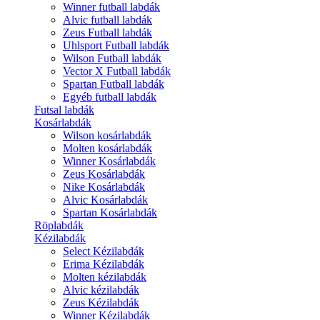
Winner futball labdák
Alvic futball labdák
Zeus Futball labdák
Uhlsport Futball labdák
Wilson Futball labdák
Vector X Futball labdák
Spartan Futball labdák
Egyéb futball labdák
Futsal labdák
Kosárlabdák
Wilson kosárlabdák
Molten kosárlabdák
Winner Kosárlabdák
Zeus Kosárlabdák
Nike Kosárlabdák
Alvic Kosárlabdák
Spartan Kosárlabdák
Röplabdák
Kézilabdák
Select Kézilabdák
Erima Kézilabdák
Molten kézilabdák
Alvic kézilabdák
Zeus Kézilabdák
Winner Kézilabdák