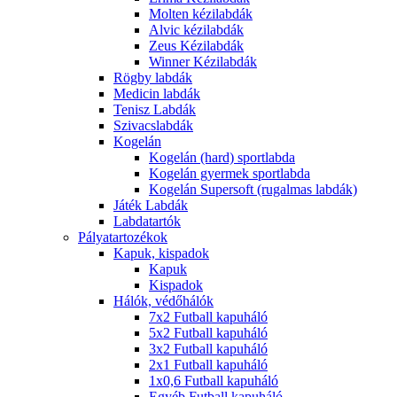
Molten kézilabdák
Alvic kézilabdák
Zeus Kézilabdák
Winner Kézilabdák
Rögby labdák
Medicin labdák
Tenisz Labdák
Szivacslabdák
Kogelán
Kogelán (hard) sportlabda
Kogelán gyermek sportlabda
Kogelán Supersoft (rugalmas labdák)
Játék Labdák
Labdatartók
Pályatartozékok
Kapuk, kispadok
Kapuk
Kispadok
Hálók, védőhálók
7x2 Futball kapuháló
5x2 Futball kapuháló
3x2 Futball kapuháló
2x1 Futball kapuháló
1x0,6 Futball kapuháló
Egyéb Futball kapuháló