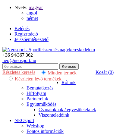
Nyelv:
magyar
angol
német
Belépés
Regisztráció
Jelszóemlékeztető
+36 94/367 362
neo@
neosport.hu
Keresés
Részletes keresés
Kosár (
0
)
Minden termék
Készleten lévő termékek
Rólunk
Bemutatkozás
Hírfolyam
Partnereink
Együttműködés
Csapatoknak / egyesületeknek
Viszonteladóink
NEOsport
Webshop
Fontos információk