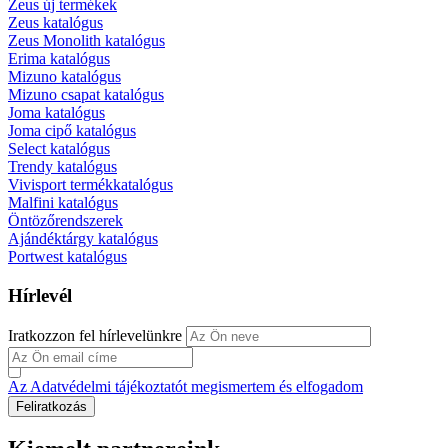
Zeus új termékek
Zeus katalógus
Zeus Monolith katalógus
Erima katalógus
Mizuno katalógus
Mizuno csapat katalógus
Joma katalógus
Joma cipő katalógus
Select katalógus
Trendy katalógus
Vivisport termékkatalógus
Malfini katalógus
Öntözőrendszerek
Ajándéktárgy katalógus
Portwest katalógus
Hírlevél
Iratkozzon fel hírlevelünkre
Az Adatvédelmi tájékoztatót megismertem és elfogadom