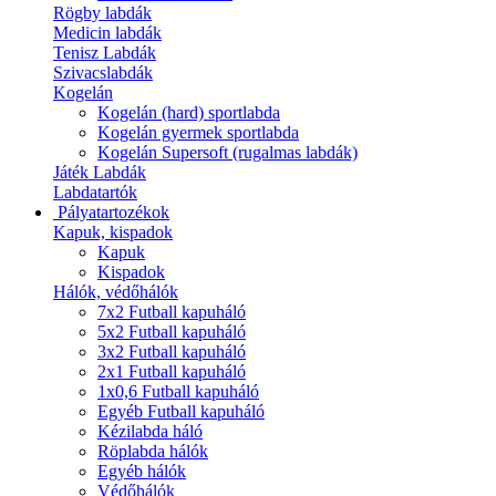
Rögby labdák
Medicin labdák
Tenisz Labdák
Szivacslabdák
Kogelán
Kogelán (hard) sportlabda
Kogelán gyermek sportlabda
Kogelán Supersoft (rugalmas labdák)
Játék Labdák
Labdatartók
Pályatartozékok
Kapuk, kispadok
Kapuk
Kispadok
Hálók, védőhálók
7x2 Futball kapuháló
5x2 Futball kapuháló
3x2 Futball kapuháló
2x1 Futball kapuháló
1x0,6 Futball kapuháló
Egyéb Futball kapuháló
Kézilabda háló
Röplabda hálók
Egyéb hálók
Védőhálók