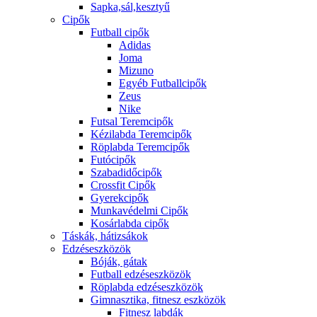
Sapka,sál,kesztyű
Cipők
Futball cipők
Adidas
Joma
Mizuno
Egyéb Futballcipők
Zeus
Nike
Futsal Teremcipők
Kézilabda Teremcipők
Röplabda Teremcipők
Futócipők
Szabadidőcipők
Crossfit Cipők
Gyerekcipők
Munkavédelmi Cipők
Kosárlabda cipők
Táskák, hátizsákok
Edzéseszközök
Bóják, gátak
Futball edzéseszközök
Röplabda edzéseszközök
Gimnasztika, fitnesz eszközök
Fitnesz labdák