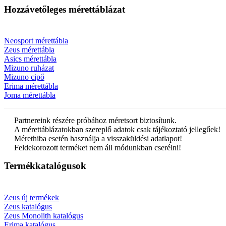
Hozzávetőleges mérettáblázat
Neosport mérettábla
Zeus mérettábla
Asics mérettábla
Mizuno ruházat
Mizuno cipő
Erima mérettábla
Joma mérettábla
Partnereink részére próbához méretsort biztosítunk.
A mérettáblázatokban szereplő adatok csak tájékoztató jellegűek!
Mérethiba esetén használja a visszaküldési adatlapot!
Feldekorozott terméket nem áll módunkban cserélni!
Termékkatalógusok
Zeus új termékek
Zeus katalógus
Zeus Monolith katalógus
Erima katalógus