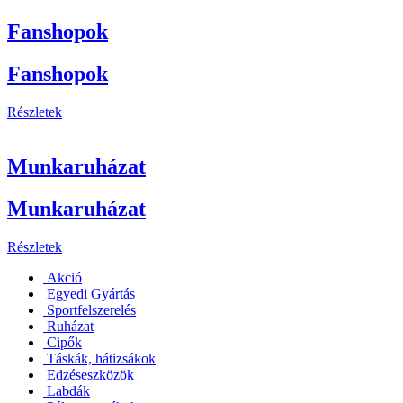
Fanshopok
Fanshopok
Részletek
Munkaruházat
Munkaruházat
Részletek
Akció
Egyedi Gyártás
Sportfelszerelés
Ruházat
Cipők
Táskák, hátizsákok
Edzéseszközök
Labdák