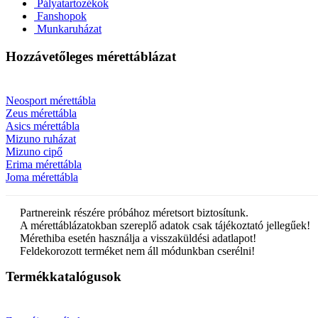
Pályatartozékok
Fanshopok
Munkaruházat
Hozzávetőleges mérettáblázat
Neosport mérettábla
Zeus mérettábla
Asics mérettábla
Mizuno ruházat
Mizuno cipő
Erima mérettábla
Joma mérettábla
Partnereink részére próbához méretsort biztosítunk.
A mérettáblázatokban szereplő adatok csak tájékoztató jellegűek!
Mérethiba esetén használja a visszaküldési adatlapot!
Feldekorozott terméket nem áll módunkban cserélni!
Termékkatalógusok