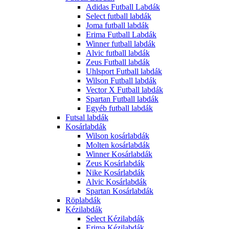
Adidas Futball Labdák
Select futball labdák
Joma futball labdák
Erima Futball Labdák
Winner futball labdák
Alvic futball labdák
Zeus Futball labdák
Uhlsport Futball labdák
Wilson Futball labdák
Vector X Futball labdák
Spartan Futball labdák
Egyéb futball labdák
Futsal labdák
Kosárlabdák
Wilson kosárlabdák
Molten kosárlabdák
Winner Kosárlabdák
Zeus Kosárlabdák
Nike Kosárlabdák
Alvic Kosárlabdák
Spartan Kosárlabdák
Röplabdák
Kézilabdák
Select Kézilabdák
Erima Kézilabdák