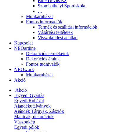
Blue Devils ES
Szombathelyi Sportiskola
…
Munkaruházat
Fontos információk
Termék és szállítási információk
Vásárlási feltételek
Visszaküldési adatlap
Kapcsolat
NEOartline
Dekorációs termékeink
Dekorációs áraink
Fontos tudnivalók
NEOwork
Munkaruházat
Akció
Akció
Egyedi Gyártás
Egyedi Ruházat
Ajándékutalványok
Ajándék Tárgyak, Zászlók
Matricák, dekorációk
Vászonkép
Egyedi pólók