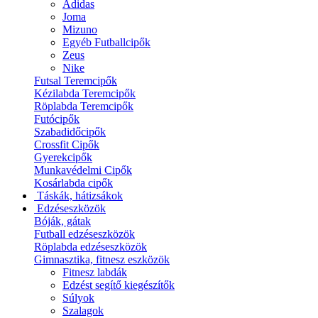
Adidas
Joma
Mizuno
Egyéb Futballcipők
Zeus
Nike
Futsal Teremcipők
Kézilabda Teremcipők
Röplabda Teremcipők
Futócipők
Szabadidőcipők
Crossfit Cipők
Gyerekcipők
Munkavédelmi Cipők
Kosárlabda cipők
Táskák, hátizsákok
Edzéseszközök
Bóják, gátak
Futball edzéseszközök
Röplabda edzéseszközök
Gimnasztika, fitnesz eszközök
Fitnesz labdák
Edzést segítő kiegészítők
Súlyok
Szalagok