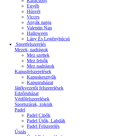
Karácsony
Egyéb
Húsvét
Vicces
Anyák napja
Valentin Nap
Halloween
Lány És Legénybúcsú
Sportfelszerelés
Mezek, nadrágok
Mez szettek
Mez felsők
Mez nadrágok
Kapusfelszerelések
Kapuskesztyűk
Kapusruházat
Játékvezetői felszerelések
Edzőruházat
Védőfelszerelések
Sportszárak, zoknik
Padel
Padel Cipők
Padel Ütők, Labdák
Padel Felszerelés
Úszás