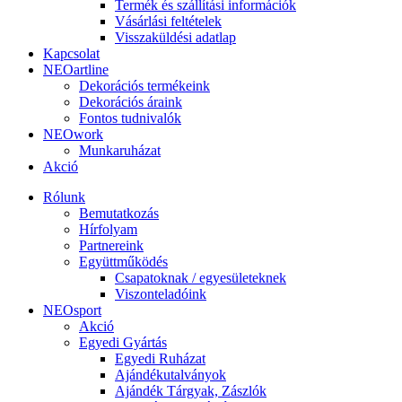
Termék és szállítási információk
Vásárlási feltételek
Visszaküldési adatlap
Kapcsolat
NEOartline
Dekorációs termékeink
Dekorációs áraink
Fontos tudnivalók
NEOwork
Munkaruházat
Akció
Rólunk
Bemutatkozás
Hírfolyam
Partnereink
Együttműködés
Csapatoknak / egyesületeknek
Viszonteladóink
NEOsport
Akció
Egyedi Gyártás
Egyedi Ruházat
Ajándékutalványok
Ajándék Tárgyak, Zászlók