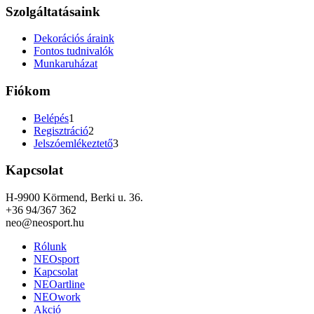
Szolgáltatásaink
Dekorációs áraink
Fontos tudnivalók
Munkaruházat
Fiókom
Belépés
1
Regisztráció
2
Jelszóemlékeztető
3
Kapcsolat
H-9900 Körmend, Berki u. 36.
+36 94/367 362
neo@neosport.hu
Rólunk
NEOsport
Kapcsolat
NEOartline
NEOwork
Akció