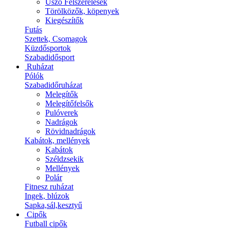
Úszó Felszerelések
Törölközők, köpenyek
Kiegészítők
Futás
Szettek, Csomagok
Küzdősportok
Szabadidősport
Ruházat
Pólók
Szabadidőruházat
Melegítők
Melegítőfelsők
Pulóverek
Nadrágok
Rövidnadrágok
Kabátok, mellények
Kabátok
Széldzsekik
Mellények
Polár
Fitnesz ruházat
Ingek, blúzok
Sapka,sál,kesztyű
Cipők
Futball cipők