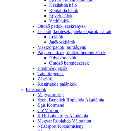
Kézilabda háló
Röplabda hálók
Egyéb hálók
Védőhálók
Öltöző padok, szekrények
Lelátók, kerítések, játékoskijárók, sátrak
Lelátók
Játékoskijárók
Masszőrpadok, hordágyak
Pályavonalzók, öntöző berendezések
Pályavonalzók
Öntöző berendezések
Eredményjelzők
Takarítógépek
Zászlók
Kosárlabda palánkok
Fanshopok
Magyarország
Szent Benedek Röplabda Akadémia
Egis Körmend
GYMtronic
KTE Labdarúgó Akadémia
Magyar Röplabda Válogatott
NEOsport-Kozármisleny